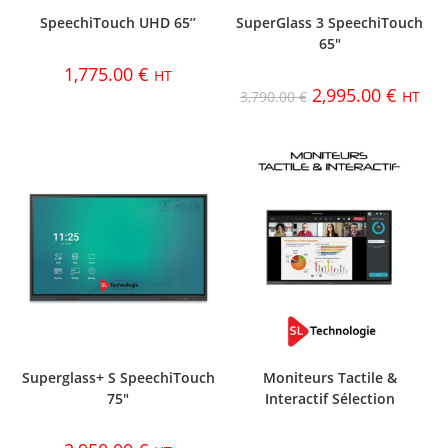
SpeechiTouch UHD 65’’
SuperGlass 3 SpeechiTouch
65″
1,775.00
€
HT
2,995.00
€
3,790.00
€
HT
Superglass+ S SpeechiTouch
Moniteurs Tactile &
75″
Interactif Sélection