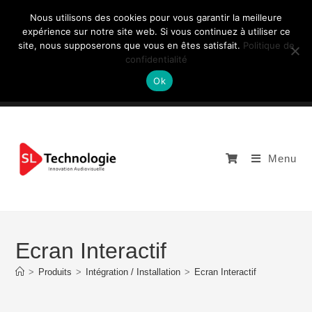
Nous utilisons des cookies pour vous garantir la meilleure
expérience sur notre site web. Si vous continuez à utiliser ce
site, nous supposerons que vous en êtes satisfait.
Politique de
NOUS CONTACTEZ: +33 (0)4 77 81 49 35
confidentialité
Ok
Menu
Ecran Interactif
>
Produits
>
Intégration / Installation
>
Ecran Interactif