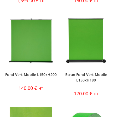
1,399.00
€
150.00
€
HT
HT
Fond Vert Mobile L150xH200
Ecran Fond Vert Mobile
L150xH180
140.00
€
HT
170.00
€
HT