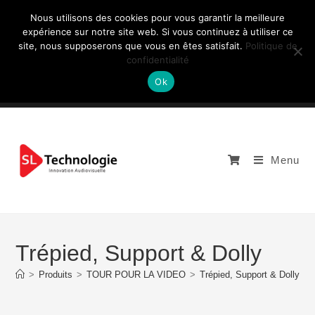
Nous utilisons des cookies pour vous garantir la meilleure
expérience sur notre site web. Si vous continuez à utiliser ce
site, nous supposerons que vous en êtes satisfait.
Politique de
NOUS CONTACTEZ: +33 (0)4 77 81 49 35
confidentialité
Ok
Menu
Trépied, Support & Dolly
>
Produits
>
TOUR POUR LA VIDEO
>
Trépied, Support & Dolly