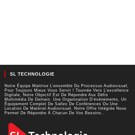
SL TECHNOLOGIE
Notre Équipe Maitrise L’ensemble Du Processus Audiovisuel,
Pour Toujours Mieux Vous Servir ! Tournée Vers L’excellence
Digitale, Notre Objectif Est De Répondre Aux Défis
Multimédia De Demain. Une Organisation D’événements, Un
Équipement Complet De Salles De Conférences Ou Une
Location De Matériel Audiovisuel, Notre Offre Intégrée Nous
Permet De Répondre À Chacun De Vos Besoins..