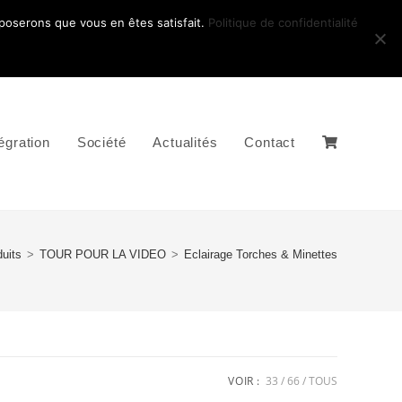
pposerons que vous en êtes satisfait.
Politique de confidentialité
égration
Société
Actualités
Contact
uits
>
TOUR POUR LA VIDEO
>
Eclairage Torches & Minettes
VOIR :
33
66
TOUS