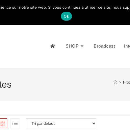
rience sur notre site web. Si vous continuez à utiliser ce site, nous su
NOUS CONTACTEZ: +33 (0)4 77 81 49 35
Ok
SHOP
Broadcast
Int
tes
>
Prod