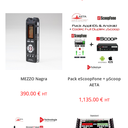
MEZZO Nagra
Pack eScoopFone + µScoop
AETA
390.00
€
HT
1,135.00
€
HT