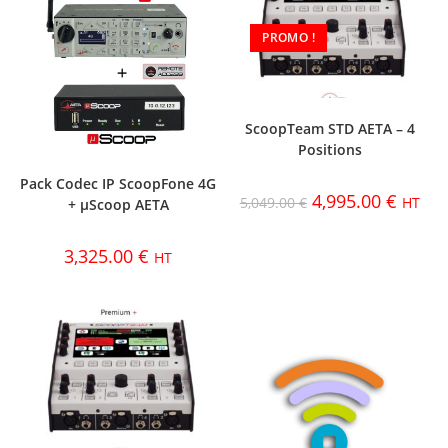
PROMO !
ScoopTeam STD AETA – 4
Positions
Pack Codec IP ScoopFone 4G
4,995.00
€
5,049.00
€
HT
+ µScoop AETA
3,325.00
€
HT