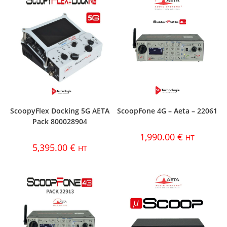
ScoopyFlex Docking 5G AETA
ScoopFone 4G – Aeta – 22061
Pack 800028904
1,990.00
€
HT
5,395.00
€
HT