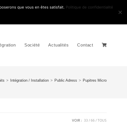
pposerons que vous en êtes satisfait.
Politique de confidentialité
égration
Société
Actualités
Contact
its
>
Intégration / Installation
>
Public Adress
>
Pupitres Micro
VOIR :
33
66
TOUS