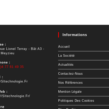
Informations
se :
Accueil
ue Lionel Terray - Bât A3 -
 Meyzieu
La Société
hone :
Actualités
)4 77 81 49 35
Contactez-Nous
 :
sltechnologie.fr
Nos Références
Web :
Mention Légale
//sltechnologie.fr/
Politiques Des Cookies
vre