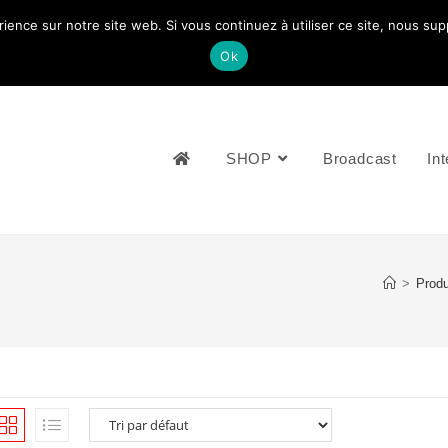
rience sur notre site web. Si vous continuez à utiliser ce site, nous su
NOUS CONTACTEZ: +33 (0)4 77 81 49 35
Ok
SHOP
Broadcast
Int
>
Produ