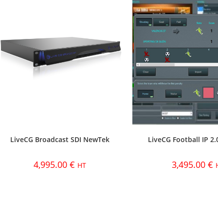
LiveCG Broadcast SDI NewTek
LiveCG Football IP 2
4,995.00
€
3,495.00
€
HT