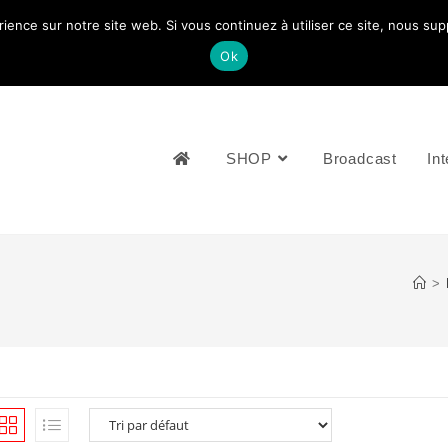
rience sur notre site web. Si vous continuez à utiliser ce site, nous su
NOUS CONTACTEZ: +33 (0)4 77 81 49 35
Ok
SHOP
Broadcast
Int
>