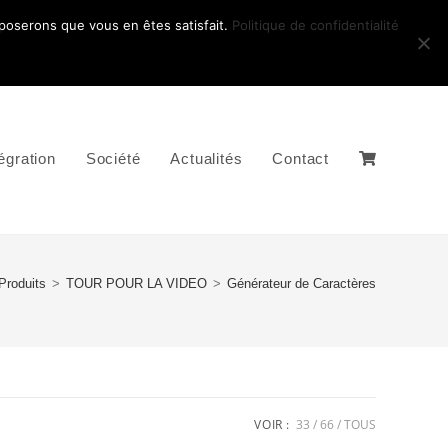
pposerons que vous en êtes satisfait.
Politique de confidentialité
égration
Société
Actualités
Contact
Produits
>
TOUR POUR LA VIDEO
>
Générateur de Caractères
VOIR :
33
66
TOUS