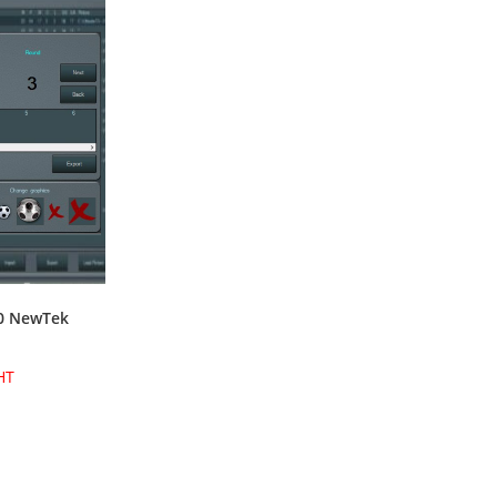
.0 NewTek
HT