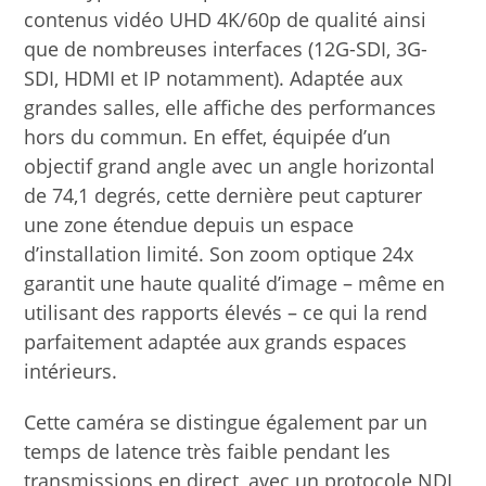
utilisant des rapports élevés – ce qui la rend
parfaitement adaptée aux grands espaces
intérieurs.
Cette caméra se distingue également par un
temps de latence très faible pendant les
transmissions en direct, avec un protocole NDI
à bande passante élevée lui permettant de
transmettre des contenus 4K/60p à une vitesse
d’environ 250 Mbit/s et des contenus Full HD à
près de 100 Mbit/s, le tout via un seul câble
LAN. Elle intègre en outre le protocole
NDI®|HX à haute efficacité et faible bande
passante pour permettre une transmission
vidéo à un débit minimal. Enfin, le protocole
Secure Reliable Transport (SRT) garantit une
stabilité optimale pour la transmission de