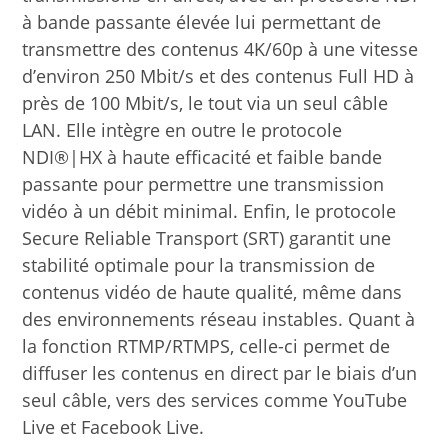
contenus vidéo de haute qualité, même dans
des environnements réseau instables. Quant à
la fonction RTMP/RTMPS, celle-ci permet de
diffuser les contenus en direct par le biais d’un
seul câble, vers des services comme YouTube
Live et Facebook Live.
Une sortie FreeD permet à cette nouvelle
caméra de se connecter aux systèmes de
réalité virtuelle et augmentée, et de fournir des
données de position en temps réel (panorama /
inclinaison / zoom / mise au point /
diaphragme) afin de concevoir des systèmes en
toute simplicité, sans encodeur. Son
mécanisme à entraînement direct (avec
compensation du roulis) assure une excellente