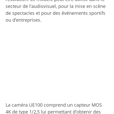
secteur de l’audiovisuel, pour la mise en scène
de spectacles et pour des événements sportifs
ou d’entreprises.
La caméra UE100 comprend un capteur MOS
4K de type 1/2,5 lui permettant d’obtenir des
contenus vidéo UHD 4K/60p de qualité ainsi
que de nombreuses interfaces (12G-SDI, 3G-
SDI, HDMI et IP notamment). Adaptée aux
grandes salles, elle affiche des performances
hors du commun. En effet, équipée d’un
objectif grand angle avec un angle horizontal
de 74,1 degrés, cette dernière peut capturer
une zone étendue depuis un espace
d’installation limité. Son zoom optique 24x
garantit une haute qualité d’image – même en