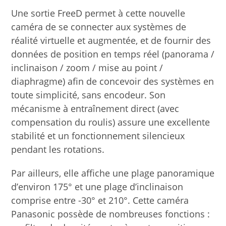
stabilité et un fonctionnement silencieux
pendant les rotations.
Par ailleurs, elle affiche une plage panoramique
d’environ 175° et une plage d’inclinaison
comprise entre -30° et 210°. Cette caméra
Panasonic possède de nombreuses fonctions :
un filtre de densité neutre à quatre positions
(transparent, 1/4, 1/16, 1/64), un mode Nuit
pour les prises de vue en infrarouge et une
prise en charge de l’alimentation PoE++.
La caméra AW-UE100 sera disponible en
version noire et blanche dès le troisième
trimestre 2020 (prix annoncés prochainement).
ÉTIQUETTES
:
PANASONIC
,
PTZ