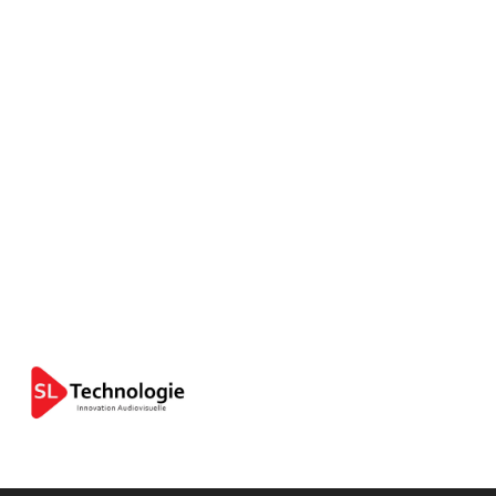
SL TECHNOLOGIE
Notre Équipe Maitrise L’ensemble Du Processus Audiovisuel,
Pour Toujours Mieux Vous Servir ! Tournée Vers L’excellence
Digitale, Notre Objectif Est De Répondre Aux Défis
Multimédia De Demain. Une Organisation D’événements, Un
Équipement Complet De Salles De Conférences Ou Une
Location De Matériel Audiovisuel, Notre Offre Intégrée Nous
Permet De Répondre À Chacun De Vos Besoins..