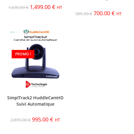
1,499.00
€
1,690.00
€
HT
700.00
€
985.00
€
HT
PROMO !
SimplTrack2 HuddleCamHD
Suivi Automatique
995.00
€
2,895.00
€
HT