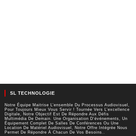
SL TECHNOLOGIE
Notre Équipe Maitrise L’ensemble Du Processus Audiovisuel,
Pour Toujours Mieux Vous Servir ! Tournée Vers L’excellence
Digitale, Notre Objectif Est De Répondre Aux Défis
Multimédia De Demain. Une Organisation D’événements, Un
Équipement Complet De Salles De Conférences Ou Une
Location De Matériel Audiovisuel, Notre Offre Intégrée Nous
Permet De Répondre À Chacun De Vos Besoins..