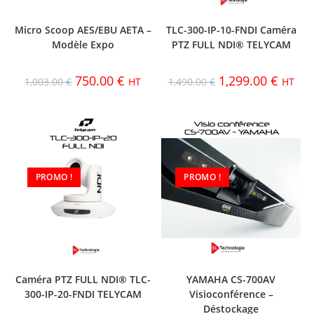
Micro Scoop AES/EBU AETA –
TLC-300-IP-10-FNDI Caméra
Modèle Expo
PTZ FULL NDI® TELYCAM
750.00
€
1,299.00
€
1,003.00
€
HT
1,490.00
€
HT
PROMO !
PROMO !
Caméra PTZ FULL NDI® TLC-
YAMAHA CS-700AV
300-IP-20-FNDI TELYCAM
Visioconférence –
Déstockage