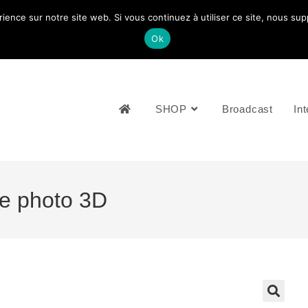
rience sur notre site web. Si vous continuez à utiliser ce site, nous su
NOUS CONTACTEZ: +33 (0)4 77 81 49 35
Ok
SHOP
Broadcast
Int
le photo 3D