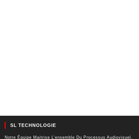
SL TECHNOLOGIE
Notre Équipe Maitrise L’ensemble Du Processus Audiovisuel,