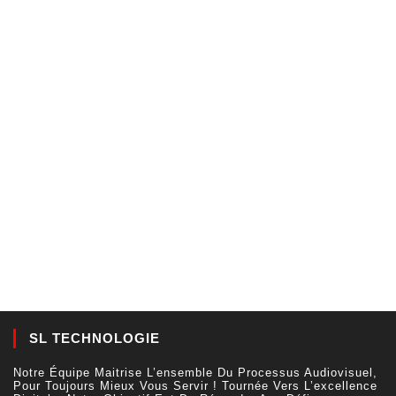
SL TECHNOLOGIE
Notre Équipe Maitrise L’ensemble Du Processus Audiovisuel,
Pour Toujours Mieux Vous Servir ! Tournée Vers L’excellence