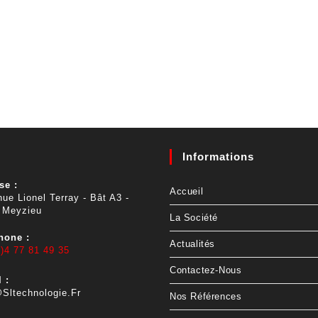
Informations
se :
Accueil
ue Lionel Terray - Bât A3 -
 Meyzieu
La Société
hone :
Actualités
)4 77 81 49 35
Contactez-Nous
 :
sltechnologie.fr
Nos Références