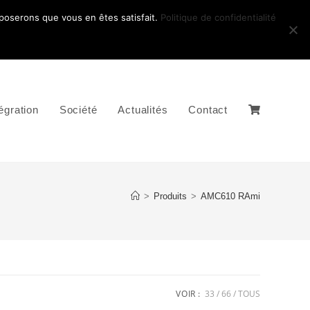
pposerons que vous en êtes satisfait.
Politique de confidentialité
égration
Société
Actualités
Contact
>
Produits
>
AMC610 RAmi
VOIR :
33
66
TOUS