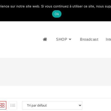
rience sur notre site web. Si vous continuez à utiliser ce site, nous su
NOUS CONTACTEZ: +33 (0)4 77 81 49 35
Ok
SHOP
Broadcast
Int