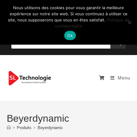
Nous utilisons des cookies pour vous garantir la meilleure
expérience sur notre site web. Si vous continuez à utiliser ce
site, nous supposerons que vous en êtes satisfait.
Politique de
confidentialité
NOUS CONTACTEZ: +33 (0)4 77 81 49 35
Ok
Menu
Beyerdynamic
>
Produits
>
Beyerdynamic