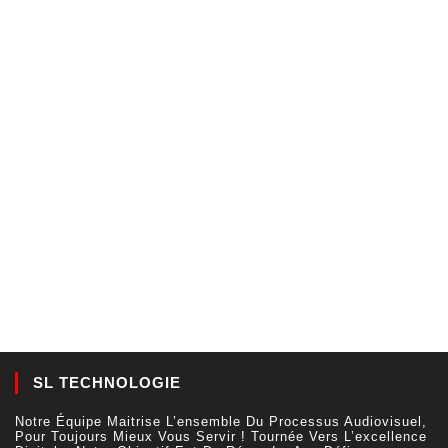
SL TECHNOLOGIE
Notre Équipe Maitrise L’ensemble Du Processus Audiovisuel,
Pour Toujours Mieux Vous Servir ! Tournée Vers L’excellence