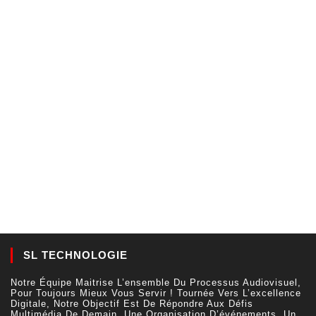
SL TECHNOLOGIE
Notre Équipe Maitrise L’ensemble Du Processus Audiovisuel,
Pour Toujours Mieux Vous Servir ! Tournée Vers L’excellence
Digitale, Notre Objectif Est De Répondre Aux Défis
Multimédia De Demain. Une Organisation D’événements, Un