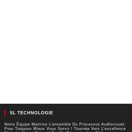
SL TECHNOLOGIE
Notre Équipe Maitrise L’ensemble Du Processus Audiovisuel,
Pour Toujours Mieux Vous Servir ! Tournée Vers L’excellence