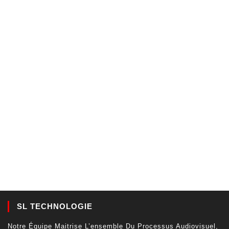
SL TECHNOLOGIE
Notre Équipe Maitrise L’ensemble Du Processus Audiovisuel,