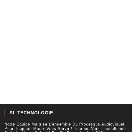
SL TECHNOLOGIE
Notre Équipe Maitrise L’ensemble Du Processus Audiovisuel,
Pour Toujours Mieux Vous Servir ! Tournée Vers L’excellence