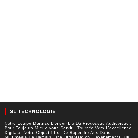
SL TECHNOLOGIE
Notre Équipe Maitrise L’ensemble Du Processus Audiovisuel,
Pour Toujours Mieux Vous Servir ! Tournée Vers L’excellence
Digitale, Notre Objectif Est De Répondre Aux Défis
Multimédia De Demain. Une Organisation D’événements, Un