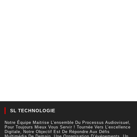
SL TECHNOLOGIE
Notre Équipe Maitrise L’ensemble Du Processus Audiovisuel,
Pour Toujours Mieux Vous Servir ! Tournée Vers L’excellence
Digitale, Notre Objectif Est De Répondre Aux Défis
Multimédia De Demain. Une Organisation D’événements, Un