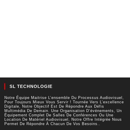
SL TECHNOLOGIE
Notre Équipe Maitrise L’ensemble Du Processus Audiovisuel,
Pour Toujours Mieux Vous Servir ! Tournée Vers L’excellence
Digitale, Notre Objectif Est De Répondre Aux Défis
Multimédia De Demain. Une Organisation D’événements, Un
Équipement Complet De Salles De Conférences Ou Une
Location De Matériel Audiovisuel, Notre Offre Intégrée Nous
Permet De Répondre À Chacun De Vos Besoins..