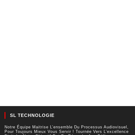
SL TECHNOLOGIE
Notre Équipe Maitrise L’ensemble Du Processus Audiovisuel,
Pour Toujours Mieux Vous Servir ! Tournée Vers L’excellence