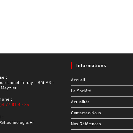
Informations
se :
Accueil
ue Lionel Terray - Bât A3 -
 Meyzieu
La Société
hone :
Actualités
)4 77 81 49 35
Contactez-Nous
 :
sltechnologie.fr
Nos Références