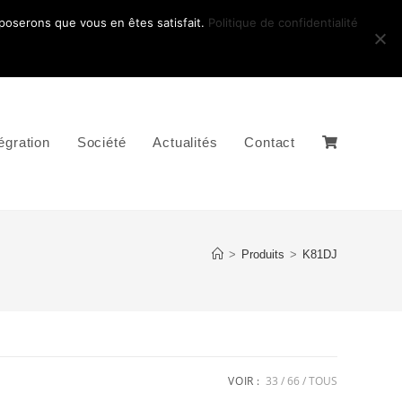
pposerons que vous en êtes satisfait.
Politique de confidentialité
égration
Société
Actualités
Contact
>
Produits
>
K81DJ
VOIR :
33
66
TOUS