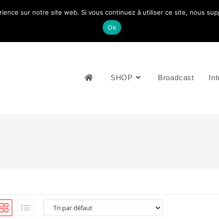
rience sur notre site web. Si vous continuez à utiliser ce site, nous su
NOUS CONTACTEZ: +33 (0)4 77 81 49 35
Ok
SHOP
Broadcast
Int