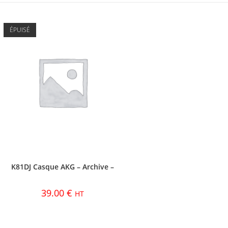
ÉPUISÉ
K81DJ Casque AKG – Archive –
39.00
€
HT