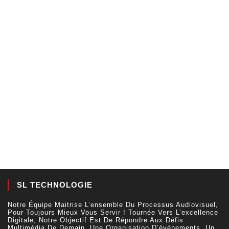
SL TECHNOLOGIE
Notre Équipe Maitrise L’ensemble Du Processus Audiovisuel,
Pour Toujours Mieux Vous Servir ! Tournée Vers L’excellence
Digitale, Notre Objectif Est De Répondre Aux Défis
Multimédia De Demain. Une Organisation D’événements, Un