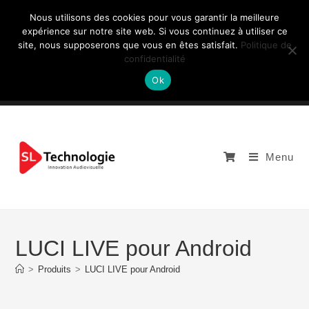
Nous utilisons des cookies pour vous garantir la meilleure
expérience sur notre site web. Si vous continuez à utiliser ce
site, nous supposerons que vous en êtes satisfait.
Politique de
NOUS CONTACTEZ: +33 (0)4 77 81 49 35
confidentialité
Ok
Menu
LUCI LIVE pour Android
>
Produits
>
LUCI LIVE pour Android