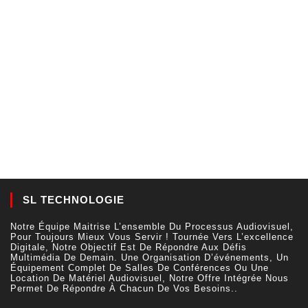
SL TECHNOLOGIE
Notre Équipe Maitrise L’ensemble Du Processus Audiovisuel,
Pour Toujours Mieux Vous Servir ! Tournée Vers L’excellence
Digitale, Notre Objectif Est De Répondre Aux Défis
Multimédia De Demain. Une Organisation D’événements, Un
Équipement Complet De Salles De Conférences Ou Une
Location De Matériel Audiovisuel, Notre Offre Intégrée Nous
Permet De Répondre À Chacun De Vos Besoins..