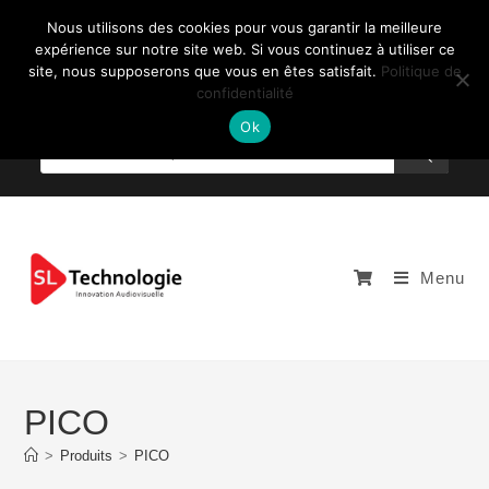
Nous utilisons des cookies pour vous garantir la meilleure
expérience sur notre site web. Si vous continuez à utiliser ce
site, nous supposerons que vous en êtes satisfait.
Politique de
confidentialité
NOUS CONTACTEZ: +33 (0)4 77 81 49 35
Ok
Menu
PICO
>
Produits
>
PICO