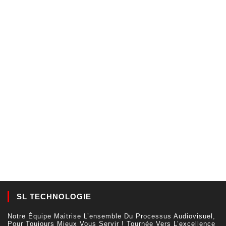
SL TECHNOLOGIE
Notre Équipe Maitrise L’ensemble Du Processus Audiovisuel,
Pour Toujours Mieux Vous Servir ! Tournée Vers L’excellence