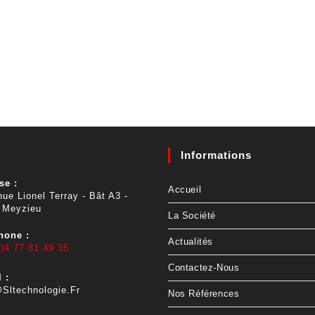
Informations
se :
Accueil
ue Lionel Terray - Bât A3 -
 Meyzieu
La Société
hone :
Actualités
)4 77 81 49 35
Contactez-Nous
 :
sltechnologie.fr
Nos Références