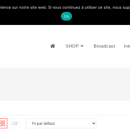
rience sur notre site web. Si vous continuez à utiliser ce site, nous su
NOUS CONTACTEZ: +33 (0)4 77 81 49 35
Ok
SHOP
Broadcast
Int