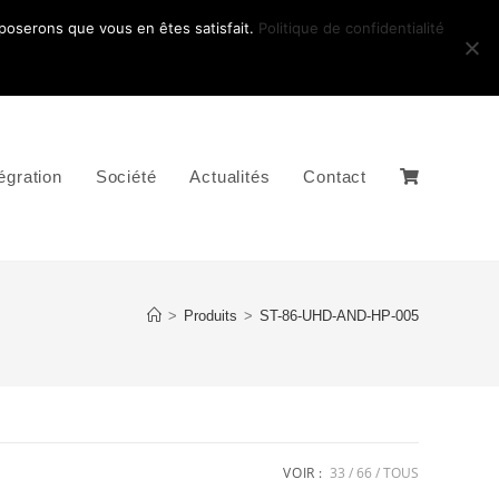
pposerons que vous en êtes satisfait.
Politique de confidentialité
égration
Société
Actualités
Contact
>
Produits
>
ST-86-UHD-AND-HP-005
VOIR :
33
66
TOUS