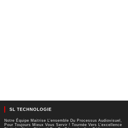
SL TECHNOLOGIE
Notre Équipe Maitrise L’ensemble Du Processus Audiovisuel,
Pour Toujours Mieux Vous Servir ! Tournée Vers L’excellence