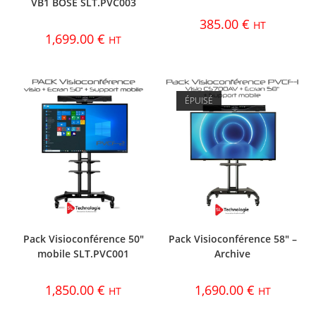
VB1 BOSE SLT.PVC003
385.00
€
HT
1,699.00
€
HT
ÉPUISÉ
Pack Visioconférence 50″
Pack Visioconférence 58″ –
mobile SLT.PVC001
Archive
1,850.00
€
1,690.00
€
HT
HT