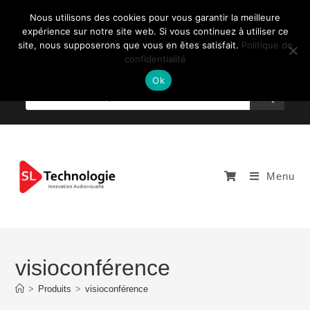
Nous utilisons des cookies pour vous garantir la meilleure
expérience sur notre site web. Si vous continuez à utiliser ce
site, nous supposerons que vous en êtes satisfait.
Politique de
confidentialité
NOUS CONTACTEZ: +33 (0)4 77 81 49 35
Ok
Menu
visioconférence
>
Produits
>
visioconférence