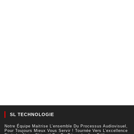
SL TECHNOLOGIE
Notre Équipe Maitrise L’ensemble Du Processus Audiovisuel,
Pour Toujours Mieux Vous Servir ! Tournée Vers L’excellence