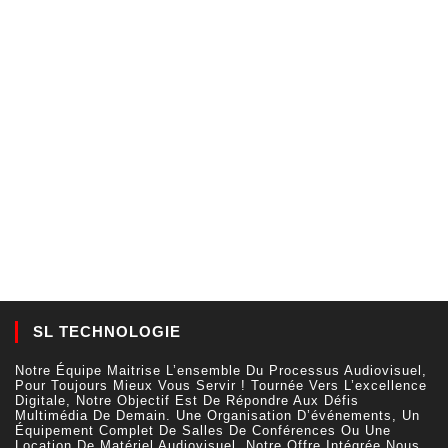
SL TECHNOLOGIE
Notre Équipe Maitrise L’ensemble Du Processus Audiovisuel,
Pour Toujours Mieux Vous Servir ! Tournée Vers L’excellence
Digitale, Notre Objectif Est De Répondre Aux Défis
Multimédia De Demain. Une Organisation D’événements, Un
Équipement Complet De Salles De Conférences Ou Une
Location De Matériel Audiovisuel, Notre Offre Intégrée Nous