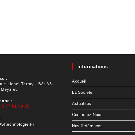
Informations
se :
Accueil
ue Lionel Terray - Bât A3 -
 Meyzieu
La Société
hone :
Actualités
)4 77 81 49 35
Contactez-Nous
 :
sltechnologie.fr
Nos Références