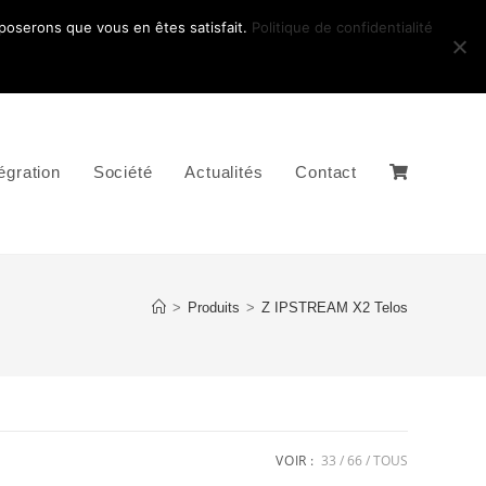
pposerons que vous en êtes satisfait.
Politique de confidentialité
égration
Société
Actualités
Contact
>
Produits
>
Z IPSTREAM X2 Telos
VOIR :
33
66
TOUS