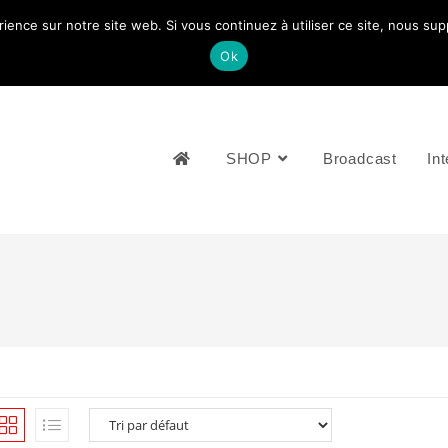
rience sur notre site web. Si vous continuez à utiliser ce site, nous su
NOUS CONTACTEZ: +33 (0)4 77 81 49 35
Ok
SHOP
Broadcast
Int