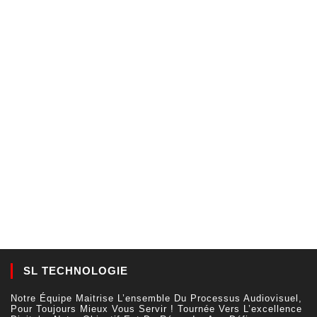
SL TECHNOLOGIE
Notre Équipe Maitrise L’ensemble Du Processus Audiovisuel,
Pour Toujours Mieux Vous Servir ! Tournée Vers L’excellence