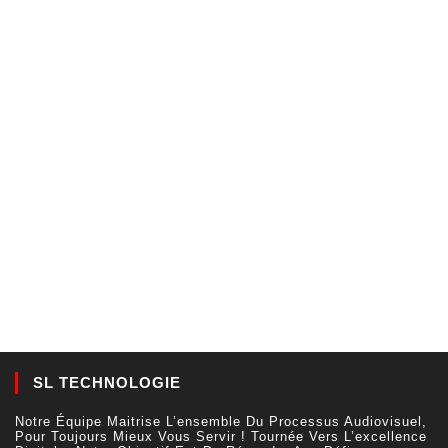
SL TECHNOLOGIE
Notre Équipe Maitrise L’ensemble Du Processus Audiovisuel,
Pour Toujours Mieux Vous Servir ! Tournée Vers L’excellence