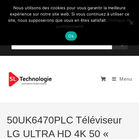
Nous utilisons des cookies pour vous garantir la meilleure
expérience sur notre site web. Si vous continuez à utiliser ce
site, nous supposerons que vous en êtes satisfait.
Politique de
confidentialité
NOUS CONTACTEZ: +33 (0)4 77 81 49 35
Ok
Menu
50UK6470PLC Téléviseur
LG ULTRA HD 4K 50 «