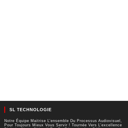
SL TECHNOLOGIE
Notre Équipe Maitrise L’ensemble Du Processus Audiovisuel,
Pour Toujours Mieux Vous Servir ! Tournée Vers L’excellence