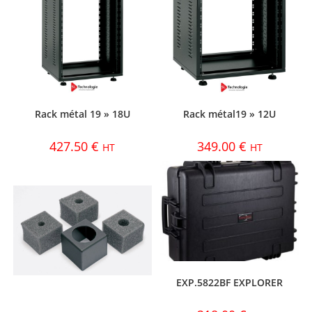
Rack métal 19 » 18U
Rack métal19 » 12U
427.50
€
349.00
€
HT
HT
EXP.5822BF EXPLORER