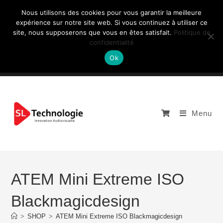
Nous utilisons des cookies pour vous garantir la meilleure
expérience sur notre site web. Si vous continuez à utiliser ce
site, nous supposerons que vous en êtes satisfait.
Politique de
NOUS CONTACTEZ: +33 (0)4 77 81 49 35
confidentialité
Ok
Menu
ATEM Mini Extreme ISO
Blackmagicdesign
>
SHOP
>
ATEM Mini Extreme ISO Blackmagicdesign