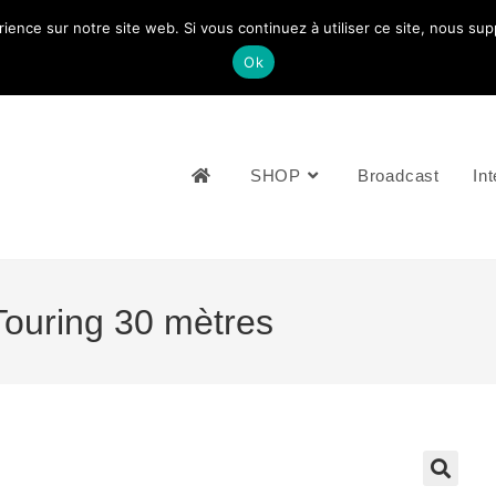
rience sur notre site web. Si vous continuez à utiliser ce site, nous su
NOUS CONTACTEZ: +33 (0)4 77 81 49 35
Ok
SHOP
Broadcast
Int
ouring 30 mètres