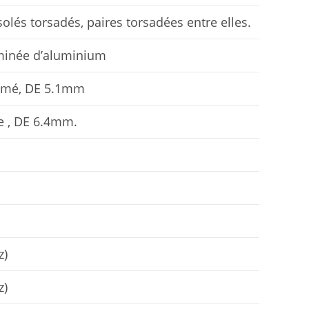
olés torsadés, paires torsadées entre elles.
aminée d’aluminium
tamé, DE 5.1mm
le , DE 6.4mm.
z)
z)