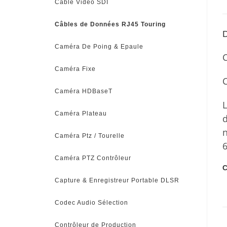
Câble Vidéo SDI
Câbles de Données RJ45 Touring
D
Caméra De Poing & Epaule
C
Caméra Fixe
C
Caméra HDBaseT
L
Caméra Plateau
d
n
Caméra Ptz / Tourelle
6
Caméra PTZ Contrôleur
C
Capture & Enregistreur Portable DLSR
Codec Audio Sélection
Contrôleur de Production