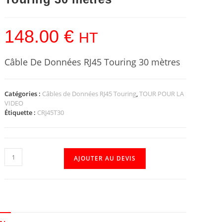
148.00
€
HT
Câble De Données RJ45 Touring 30 mètres
Catégories :
Câbles de Données RJ45 Touring
,
TOUR POUR LA
VIDEO
Étiquette :
CRJ45T30
AJOUTER AU DEVIS