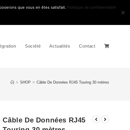
pposerons que vous en êtes satisfait.
Politique de confidentialité
égration
Société
Actualités
Contact
>
SHOP
>
Câble De Données RJ45 Touring 30 mètres
Câble De Données RJ45
Touring 30 mètres