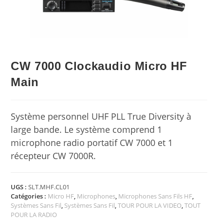
CW 7000 Clockaudio Micro HF
Main
Système personnel UHF PLL True Diversity à
large bande. Le système comprend 1
microphone radio portatif CW 7000 et 1
récepteur CW 7000R.
UGS :
SLT.MHF.CL01
Catégories :
Micro HF
,
Microphones
,
Microphones Sans Fils HF
,
Systèmes Sans Fil
,
Systèmes Sans Fil
,
TOUR POUR LA VIDEO
,
TOUT
POUR LA RADIO