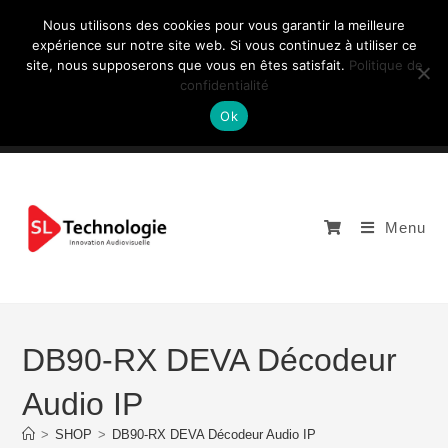
Nous utilisons des cookies pour vous garantir la meilleure
expérience sur notre site web. Si vous continuez à utiliser ce
site, nous supposerons que vous en êtes satisfait.
Politique de
NOUS CONTACTEZ: +33 (0)4 77 81 49 35
confidentialité
Ok
Menu
DB90-RX DEVA Décodeur
Audio IP
>
SHOP
>
DB90-RX DEVA Décodeur Audio IP