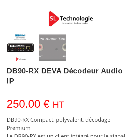
DB90-RX DEVA Décodeur Audio
IP
250.00
€
HT
DB90-RX Compact, polyvalent, décodage
Premium
Le DB90-RX est un client intégré pour le signal