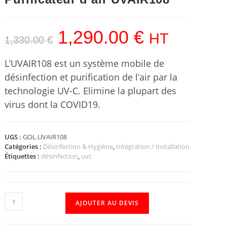
1,290.00
€
HT
1,330.00
€
L’UVAIR108 est un système mobile de
désinfection et purification de l’air par la
technologie UV-C. Elimine la plupart des
virus dont la COVID19.
UGS :
GOL.UVAIR108
Catégories :
Désinfection & Hygiène
,
Intégration / Installation
Étiquettes :
désinfection
,
uvc
AJOUTER AU DEVIS