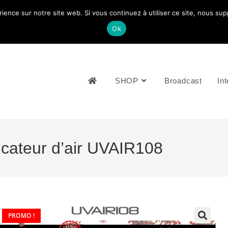
rience sur notre site web. Si vous continuez à utiliser ce site, nous su
NOUS CONTACTEZ: +33 (0)4 77 81 49 35
Ok
SHOP
Broadcast
Int
icateur d’air UVAIR108
PROMO !