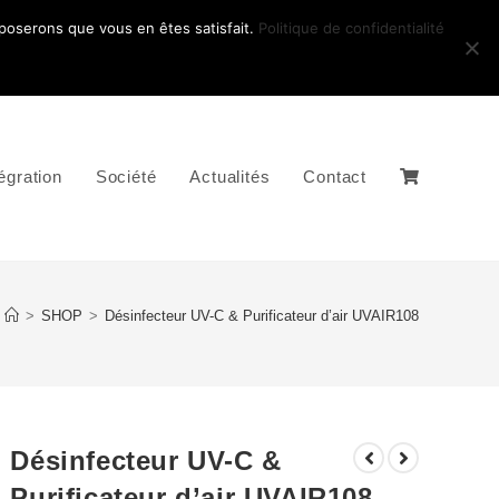
pposerons que vous en êtes satisfait.
Politique de confidentialité
égration
Société
Actualités
Contact
>
SHOP
>
Désinfecteur UV-C & Purificateur d’air UVAIR108
Désinfecteur UV-C &
Purificateur d’air UVAIR108