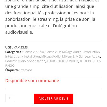
une grande simplicité d’utilisation, ainsi que
des fonctionnalités professionnelles pour la
sonorisation, le streaming, la prise de son, la
production musicale et l’intégration
audiovisuelle.
UGS :
YAM.DM3
Catégories :
Console Audio
,
Console De Mixage Audio - Production
,
Intégration / Installation
,
Mixage Audio
,
Mixeur & Mélangeur Audio
,
Podcast Audio
,
Sonorisation
,
TOUR POUR LA VIDEO
,
TOUT POUR LA
RADIO
Étiquette :
Yamaha
Disponible sur commande
AJOUTER AU DEVIS