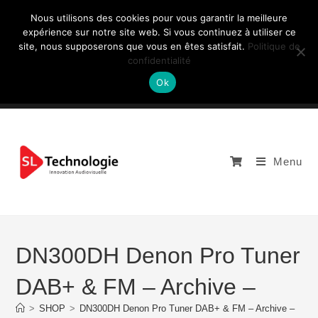
Nous utilisons des cookies pour vous garantir la meilleure
expérience sur notre site web. Si vous continuez à utiliser ce
site, nous supposerons que vous en êtes satisfait.
Politique de
NOUS CONTACTEZ: +33 (0)4 77 81 49 35
confidentialité
Ok
Menu
DN300DH Denon Pro Tuner
DAB+ & FM – Archive –
>
SHOP
>
DN300DH Denon Pro Tuner DAB+ & FM – Archive –