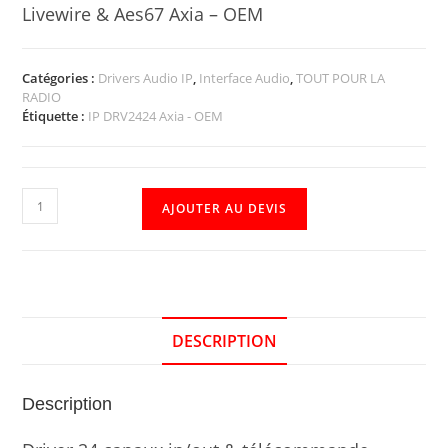
Livewire & Aes67 Axia – OEM
Catégories :
Drivers Audio IP
,
Interface Audio
,
TOUT POUR LA
RADIO
Étiquette :
IP DRV2424 Axia - OEM
AJOUTER AU DEVIS
DESCRIPTION
Description