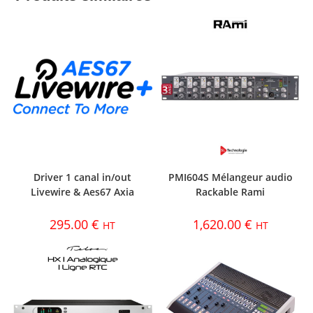
Driver 1 canal in/out
PMI604S Mélangeur audio
Livewire & Aes67 Axia
Rackable Rami
295.00
€
1,620.00
€
HT
HT