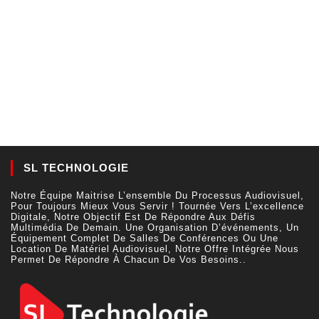
SL TECHNOLOGIE
Notre Équipe Maitrise L’ensemble Du Processus Audiovisuel,
Pour Toujours Mieux Vous Servir ! Tournée Vers L’excellence
Digitale, Notre Objectif Est De Répondre Aux Défis
Multimédia De Demain. Une Organisation D’événements, Un
Équipement Complet De Salles De Conférences Ou Une
Location De Matériel Audiovisuel, Notre Offre Intégrée Nous
Permet De Répondre À Chacun De Vos Besoins..