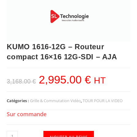
KUMO 1616-12G – Routeur
compact 16×16 12G-SDI – AJA
2,995.00
€
HT
3,168.00
€
Catégories :
Grille & Commutation Vidéo
,
TOUR POUR LA VIDEO
Sur commande