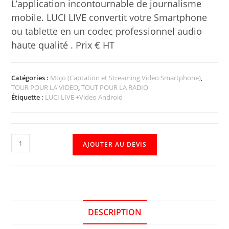
L’application incontournable de journalisme
mobile. LUCI LIVE convertit votre Smartphone
ou tablette en un codec professionnel audio
haute qualité . Prix € HT
Catégories :
Mojo (Captation et Streaming Video Smartphone)
,
TOUR POUR LA VIDEO
,
TOUT POUR LA RADIO
Étiquette :
LUCI LIVE +Video Android
AJOUTER AU DEVIS
DESCRIPTION