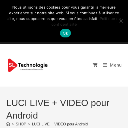
Nous utilisons des cookies pour vous garantir la meilleure
expérience sur notre site web. Si vous continuez à utiliser ce
site, nous supposerons que vous en êtes satisfait.
Politique de
NOUS CONTACTEZ: +33 (0)4 77 81 49 35
confidentialité
Ok
Menu
LUCI LIVE + VIDEO pour
Android
>
SHOP
>
LUCI LIVE + VIDEO pour Android