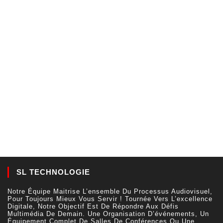
SL TECHNOLOGIE
Notre Équipe Maitrise L’ensemble Du Processus Audiovisuel,
Pour Toujours Mieux Vous Servir ! Tournée Vers L’excellence
Digitale, Notre Objectif Est De Répondre Aux Défis
Multimédia De Demain. Une Organisation D’événements, Un
Équipement Complet De Salles De Conférences Ou Une