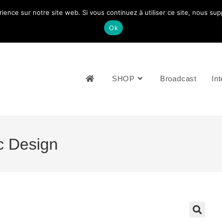
rience sur notre site web. Si vous continuez à utiliser ce site, nous su
NOUS CONTACTEZ: +33 (0)4 77 81 49 35
Ok
SHOP
Broadcast
Int
c Design