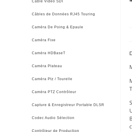
Câble Vidéo SDI
Câbles de Données RJ45 Touring
Caméra De Poing & Epaule
Caméra Fixe
D
Caméra HDBaseT
Caméra Plateau
Caméra Ptz / Tourelle
M
Caméra PTZ Contrôleur
S
Capture & Enregistreur Portable DLSR
U
Codec Audio Sélection
c
Contrôleur de Production