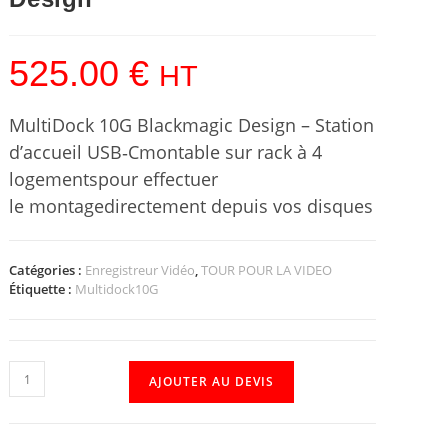
525.00
€
HT
MultiDock 10G Blackmagic Design – Station
d’accueil USB‑Cmontable sur rack à 4
logementspour effectuer
le montagedirectement depuis vos disques
Catégories :
Enregistreur Vidéo
,
TOUR POUR LA VIDEO
Étiquette :
Multidock10G
AJOUTER AU DEVIS