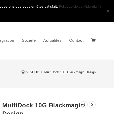
pposerons que vous en êtes satisfait.
Politique de confidentialité
égration
Société
Actualités
Contact
>
SHOP
>
MultiDock 10G Blackmagic Design
MultiDock 10G Blackmagic
Design