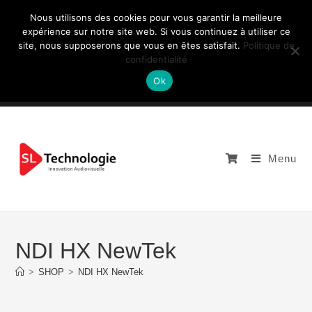
Nous utilisons des cookies pour vous garantir la meilleure
expérience sur notre site web. Si vous continuez à utiliser ce
site, nous supposerons que vous en êtes satisfait.
Politique de
NOUS CONTACTEZ: +33 (0)4 77 81 49 35
confidentialité
Ok
Menu
NDI HX NewTek
>
SHOP
>
NDI HX NewTek