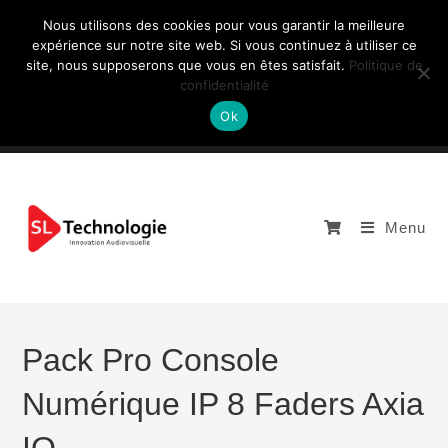
Nous utilisons des cookies pour vous garantir la meilleure
expérience sur notre site web. Si vous continuez à utiliser ce
site, nous supposerons que vous en êtes satisfait.
Politique de
NOUS CONTACTEZ: +33 (0)4 77 81 49 35
confidentialité
Ok
Menu
Pack Pro Console
Numérique IP 8 Faders Axia
IQ