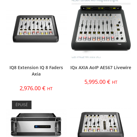
IQ8 Extension IQ 8 Faders
IQx AXIA AoIP AES67 Livewire
Axia
5,995.00
€
HT
2,976.00
€
HT
ÉPUISÉ